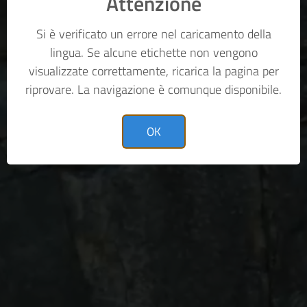
Attenzione
Si è verificato un errore nel caricamento della
lingua. Se alcune etichette non vengono
visualizzate correttamente, ricarica la pagina per
riprovare. La navigazione è comunque disponibile.
OK