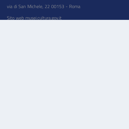
via di San Michele, 22 00153 - Roma
Sito web musei.cultura.gov.it
Helpdesk biglietti
mail: info@museiitaliani.it
Tel: +39 06 87570182
Il servizio è attivo tutti i giorni dalle 9:00 alle 17:30
SEGUICI_SU
Facebook - nuova_finestra
Twitter - nuova_finestra
Instagram - nuova_finestra
#museiitaliani
DOWNLOAD_APP